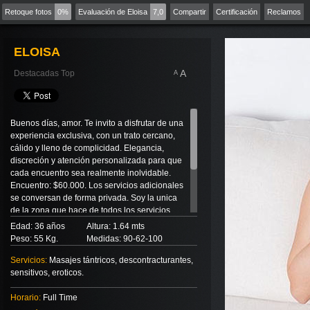
Retoque fotos
0%
Evaluación de Eloisa
7,0
Compartir
Certificación
Reclamos
ELOISA
A
Destacadas Top
A
Buenos días, amor. Te invito a disfrutar de una
experiencia exclusiva, con un trato cercano,
cálido y lleno de complicidad. Elegancia,
discreción y atención personalizada para que
cada encuentro sea realmente inolvidable.
Encuentro: $60.000. Los servicios adicionales
se conversan de forma privada. Soy la unica
de la zona que hace de todos los servicios
adicionales. Masajes de relajación con final
Edad: 36 años
Altura: 1.64 mts
feliz: $60.000. Me encuentro a pasos del Metro
Peso: 55 Kg.
Medidas: 90-62-100
Escuela Militar. Disponible 24/7, siempre con
la mejor atención. También atiendo en inglés. I
Servicios:
Masajes tántricos, descontracturantes,
speak English, babe.
sensitivos, eroticos.
Horario:
Full Time