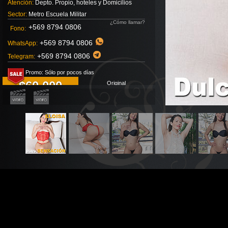
Atención:
Depto. Propio, hoteles y Domicilios
Sector:
Metro Escuela Militar
¿Cómo llamar?
+569 8794 0806
Fono:
+569 8794 0806
WhatsApp:
+569 8794 0806
Telegram:
Promo: Sólo por pocos días
$60.000
Original
$80.000
No olvides mencionar que me viste en RelaxChile