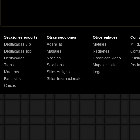
Secciones escorts
Otras secciones
Otros enlaces
Comu
Destacadas Vip
Agencias
Moteles
MI RE
Destacadas Top
Masajes
Regiones
Conta
Destacadas
Noticias
Escort con video
Publi
Trans
Sexshops
Mapa del sitio
Recl
Maduras
Sitios Amigos
Legal
Fantasías
Sitios Internacionales
Chicos